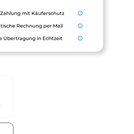
 Zahlung mit Käuferschutz
info_outline
ische Rechnung per Mail
info_outline
e Übertragung in Echtzeit
info_outline
r