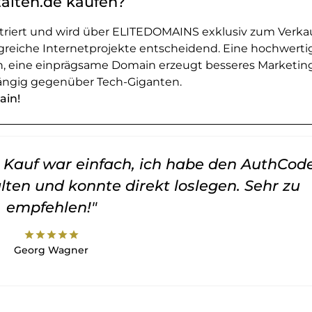
talten.de kaufen?
striert und wird über ELITEDOMAINS exklusiv zum Verka
greiche Internetprojekte entscheidend. Eine hochwerti
en, eine einprägsame Domain erzeugt besseres Marketin
ngig gegenüber Tech-Giganten.
ain!
er Kauf war einfach, ich habe den AuthCod
lten und konnte direkt loslegen. Sehr zu
empfehlen!"
star
star
star
star
star
Georg Wagner