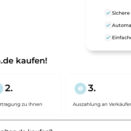
check
Sichere
check
Automat
check
Einfach
n.de kaufen!
2.
3.
paid
rtragung zu Ihnen
Auszahlung an Verkäufe