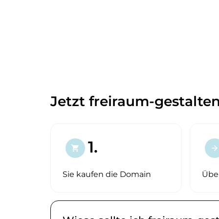
Jetzt freiraum-gestalte
1.
shopping_cart
arrow_forward
Sie kaufen die Domain
Übe